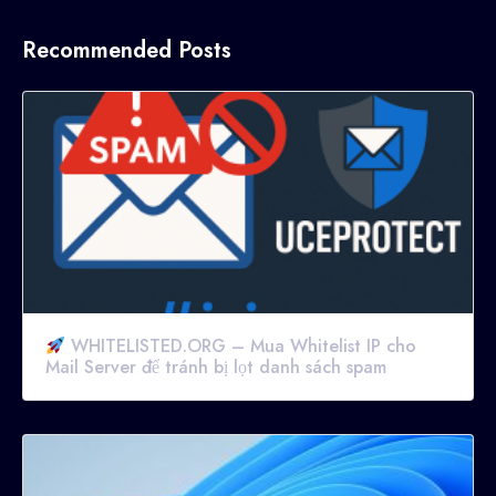
Recommended Posts
WHITELISTED.ORG – Mua Whitelist IP cho
Mail Server để tránh bị lọt danh sách spam