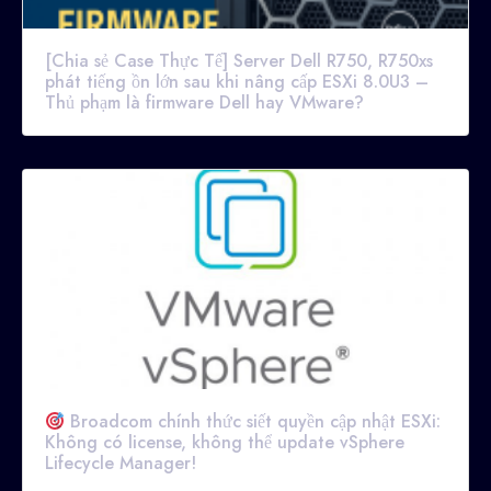
[Chia sẻ Case Thực Tế] Server Dell R750, R750xs
phát tiếng ồn lớn sau khi nâng cấp ESXi 8.0U3 –
Thủ phạm là firmware Dell hay VMware?
Broadcom chính thức siết quyền cập nhật ESXi:
Không có license, không thể update vSphere
Lifecycle Manager!