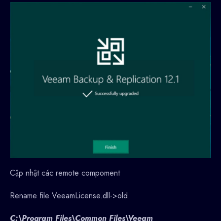
Cập nhật các remote compoment
Rename file VeeamLicense.dll->old.
C:\Program Files\Common Files\Veeam