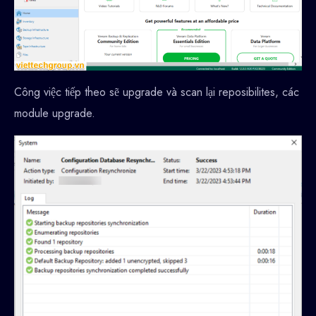
Công việc tiếp theo sẽ upgrade và scan lại reposibilites, các
module upgrade.