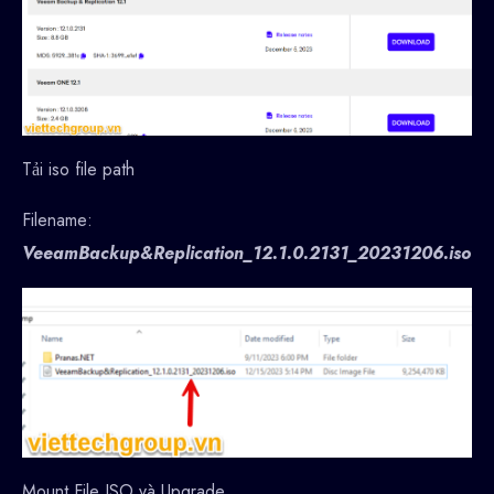
Tải iso file path
Filename:
VeeamBackup&Replication_12.1.0.2131_20231206.iso
Mount File ISO và Upgrade