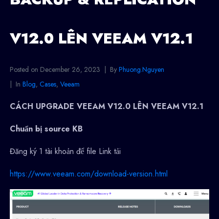
V12.0 LÊN VEEAM V12.1
Posted on
December 26, 2023
By
Phuong.Nguyen
In
Blog
,
Cases
,
Veeam
CÁCH UPGRADE VEEAM V12.0 LÊN VEEAM V12.1
Chuẩn bị source KB
Đăng ký 1 tài khoản để file Link tải
https://www.veeam.com/download-version.html