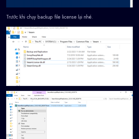
Trước khi chạy backup file license lại nhé.