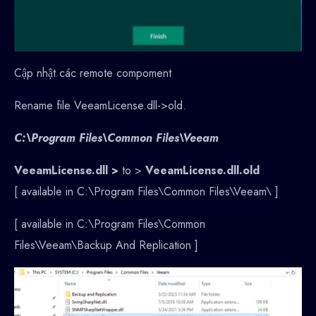
Cập nhật các remote compoment
Rename file VeeamLicense.dll->old.
C:\Program Files\Common Files\Veeam
VeeamLicense.dll >
to >
VeeamLicense.dll.old
[ available in C:\Program Files\Common Files\Veeam\ ]
[ available in C:\Program Files\Common
Files\Veeam\Backup And Replication ]