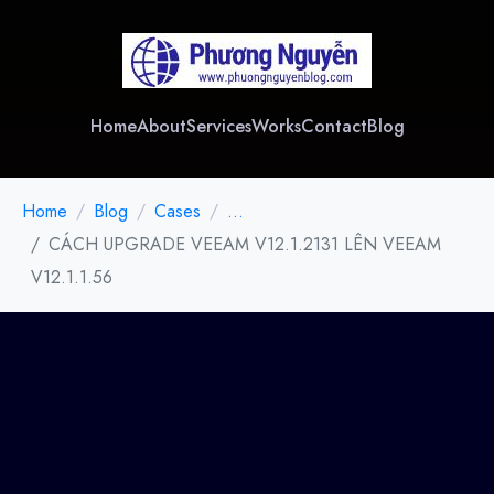
Home
About
Services
Works
Contact
Blog
Home
Blog
Cases
...
CÁCH UPGRADE VEEAM V12.1.2131 LÊN VEEAM
V12.1.1.56