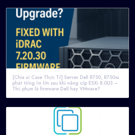
[Chia sẻ Case Thực Tế] Server Dell R750, R750xs
phát tiếng ồn lớn sau khi nâng cấp ESXi 8.0U3 –
Thủ phạm là firmware Dell hay VMware?