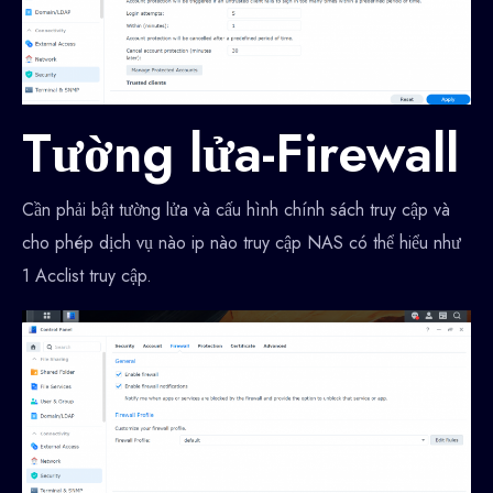
Tường lửa-Firewall
Cần phải bật tường lửa và cấu hình chính sách truy cập và
cho phép dịch vụ nào ip nào truy cập NAS có thể hiểu như
1 Acclist truy cập.