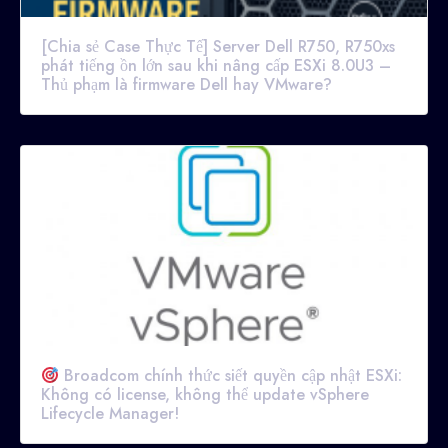
[Chia sẻ Case Thực Tế] Server Dell R750, R750xs
phát tiếng ồn lớn sau khi nâng cấp ESXi 8.0U3 –
Thủ phạm là firmware Dell hay VMware?
Broadcom chính thức siết quyền cập nhật ESXi:
Không có license, không thể update vSphere
Lifecycle Manager!