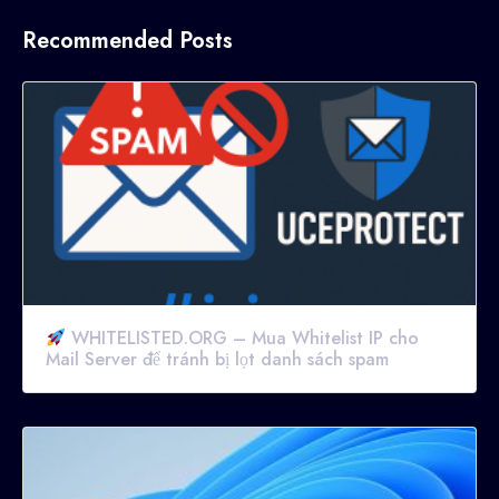
Recommended Posts
WHITELISTED.ORG – Mua Whitelist IP cho
Mail Server để tránh bị lọt danh sách spam