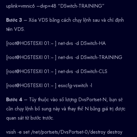
uplink=vmnic6 –dvp=48 “DSwitch-TRAINING”
Bước 3
– Xóa VDS bằng cách chạy lệnh sau và chỉ định
tên VDS.
[root@HOSTESXI 01:~ ] net-dvs -d DSwitch-HA
[root@HOSTESXI 01:~ ] net-dvs -d DSwitch-TRAINING
[root@HOSTESXI 01:~ ] net-dvs -d DSwitch-CLS
[root@HOSTESXI 01:~ ] esxcfg-vswitch -l
Bước 4
– Tùy thuộc vào số lượng DvsPortset-N, bạn sẽ
cần chạy lệnh bổ sung này và thay thế N bằng giá trị được
quan sát từ bước trước.
vsish -e set /net/portsets/DvsPortset-0/destroy destroy