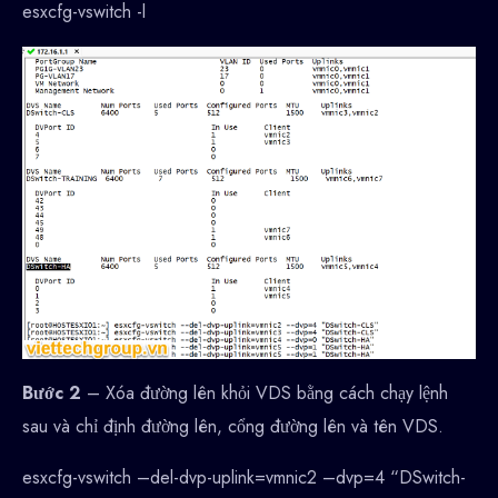
esxcfg-vswitch -l
Bước 2
– Xóa đường lên khỏi VDS bằng cách chạy lệnh
sau và chỉ định đường lên, cổng đường lên và tên VDS.
esxcfg-vswitch –del-dvp-uplink=vmnic2 –dvp=4 “DSwitch-