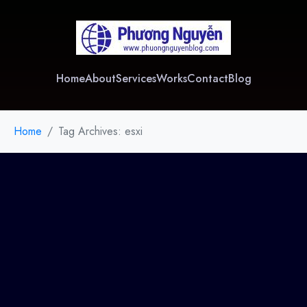
Home
About
Services
Works
Contact
Blog
Home
Tag Archives: esxi