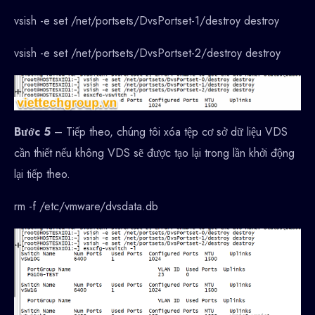
vsish -e set /net/portsets/DvsPortset-1/destroy destroy
vsish -e set /net/portsets/DvsPortset-2/destroy destroy
Bước 5
– Tiếp theo, chúng tôi xóa tệp cơ sở dữ liệu VDS
cần thiết nếu không VDS sẽ được tạo lại trong lần khởi động
lại tiếp theo.
rm -f /etc/vmware/dvsdata.db