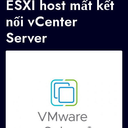
ESXI host mất kết
nối vCenter
Server