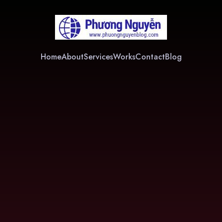
Home
About
Services
Works
Contact
Blog