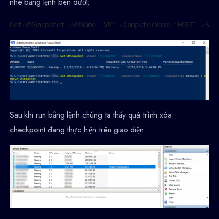
nhé bằng lệnh bên dưới:
Get-VMSnapshot -VMName 'VM' -ComputerName 'HOST' -Sna
Sau khi run bằng lệnh chúng ta thấy quá trình xóa
checkpoint đang thực hiện trên giao diện