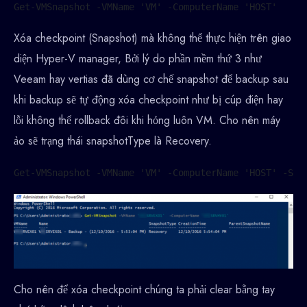
Get-VMSnapshot -VMName 'VM' -ComputerName 'HOST'
Xóa checkpoint (Snapshot) mà không thể thực hiện trên giao
diện Hyper-V manager, Bởi lý do phần mềm thứ 3 như
Veeam hay vertias đã dùng cơ chế snapshot để backup sau
khi backup sẽ tự động xóa checkpoint như bị cúp điện hay
lỗi không thể rollback đôi khi hỏng luôn VM. Cho nên máy
ảo sẽ trạng thái snapshotType là Recovery.
Get-VMSnapshot -VMName 'VM' -ComputerName 'HOST' -Sna
Cho nên để xóa checkpoint chúng ta phải clear bằng tay