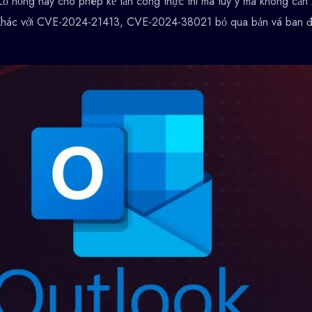
 hổng này cho phép kẻ tấn công thực thi mã tùy ý mà không cần 
nh. Khác với CVE-2024-21413, CVE-2024-38021 bỏ qua bản vá ban 