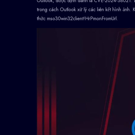
Outlook, được định danh là CVE-2024-38021. Lỗ
trong cách Outlook xử lý các liên kết hình ả
thức mso30win32client!HrPmonFromUrl.