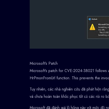
Microsoft’s Patch
Microsoft’s patch for CVE-2024-38021 follows a 
HrPmonFromUrl function. This prevents the invo
Tuy nhiên, các nhà nghiên cứu đã phát hiện rằng
vá chưa hoàn toàn khắc phục tất cả các rủi ro bả
Microsoft đã đánh giá lỗ hổng này với mức độ ngh