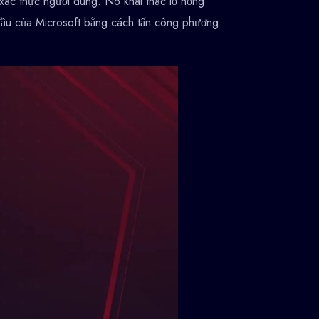
xác thực người dùng. Nó khai thác lỗ hổng
đầu của Microsoft bằng cách tấn công phương