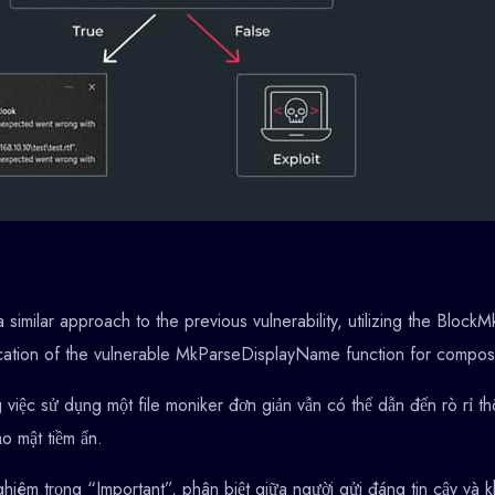
similar approach to the previous vulnerability, utilizing the Blo
cation of the vulnerable MkParseDisplayName function for composi
 việc sử dụng một file moniker đơn giản vẫn có thể dẫn đến rò rỉ
o mật tiềm ẩn.
iêm trọng “Important”, phân biệt giữa người gửi đáng tin cậy và k