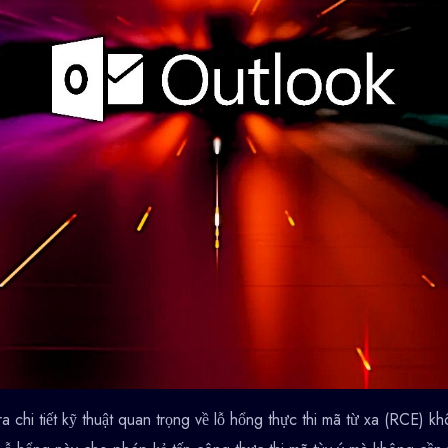
a chi tiết kỹ thuật quan trọng về lỗ hổng thực thi mã từ xa (RCE) 