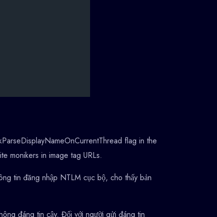
ckMkParseDisplayNameOnCurrentThread flag in the
te monikers in image tag URLs.
 thông tin đăng nhập NTLM cục bộ, cho thấy bản
hông đáng tin cậy. Đối với người gửi đáng tin