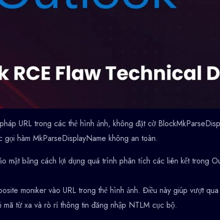
cú pháp URL trong các thẻ hình ảnh, không đặt cờ BlockMkParseD
iệc gọi hàm MkParseDisplayName không an toàn.
ảo mật bằng cách lợi dụng quá trình phân tích các liên kết trong O
osite moniker vào URL trong thẻ hình ảnh. Điều này giúp vượt qu
hi mã từ xa và rò rỉ thông tin đăng nhập NTLM cục bộ.