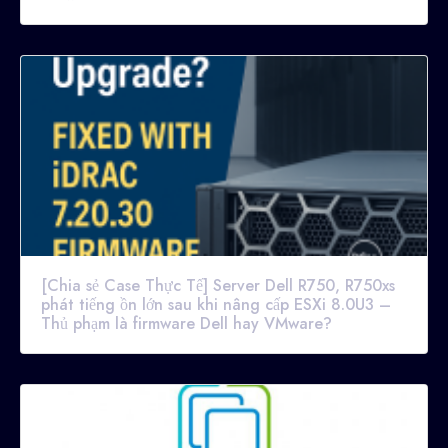
[Chia sẻ Case Thực Tế] Server Dell R750, R750xs
phát tiếng ồn lớn sau khi nâng cấp ESXi 8.0U3 –
Thủ phạm là firmware Dell hay VMware?