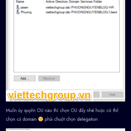
Muốn ủy quyền OU nào thì chọn OU đấy nhé hoặc có thể
chọn cả domain
phải chuột chọn delegation