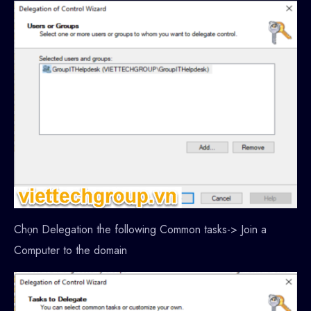
Chọn Delegation the following Common tasks-> Join a
Computer to the domain