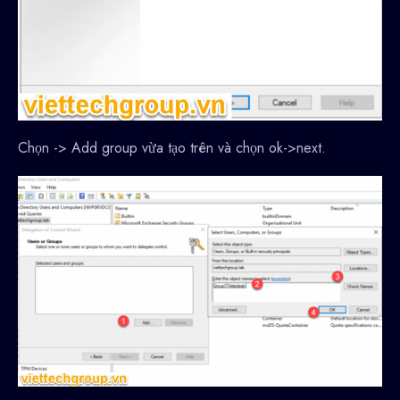
Chọn -> Add group vừa tạo trên và chọn ok->next.