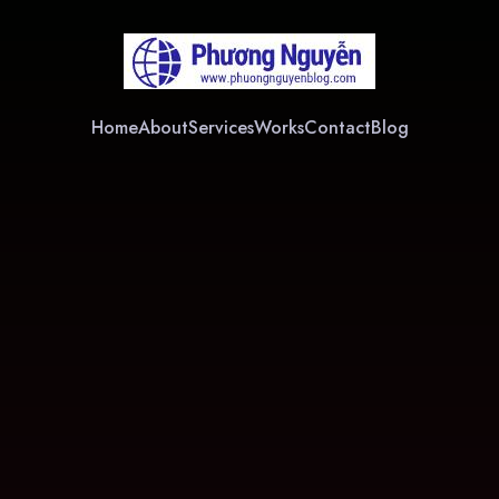
Home
About
Services
Works
Contact
Blog