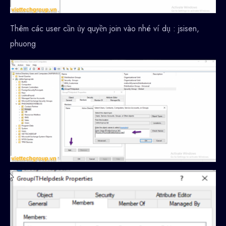
Thêm các user cần ủy quyền join vào nhé ví dụ : jsisen,
phuong