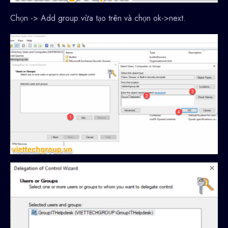
Chọn -> Add group vừa tạo trên và chọn ok->next.