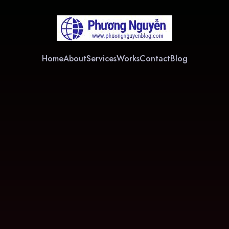
Home
About
Services
Works
Contact
Blog