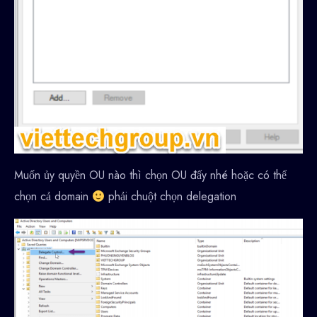
Muốn ủy quyền OU nào thì chọn OU đấy nhé hoặc có thể
chọn cả domain
phải chuột chọn delegation