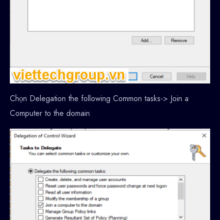
Chọn Delegation the following Common tasks-> Join a
Computer to the domain