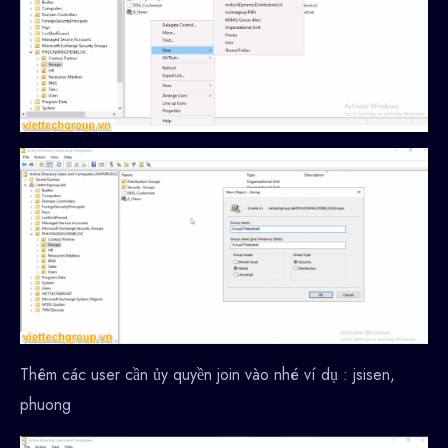
Thêm các user cần ủy quyền join vào nhé ví dụ : jsisen,
phuong