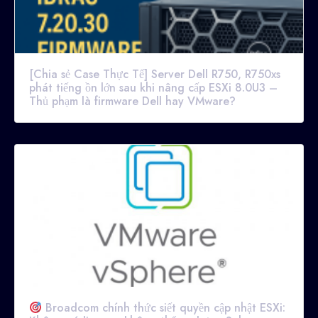
[Chia sẻ Case Thực Tế] Server Dell R750, R750xs
phát tiếng ồn lớn sau khi nâng cấp ESXi 8.0U3 –
Thủ phạm là firmware Dell hay VMware?
Broadcom chính thức siết quyền cập nhật ESXi: