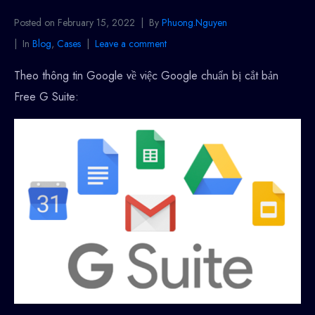
Posted on
February 15, 2022
By
Phuong.Nguyen
In
Blog
,
Cases
Leave a comment
Theo thông tin Google về việc Google chuẩn bị cắt bản
Free G Suite: