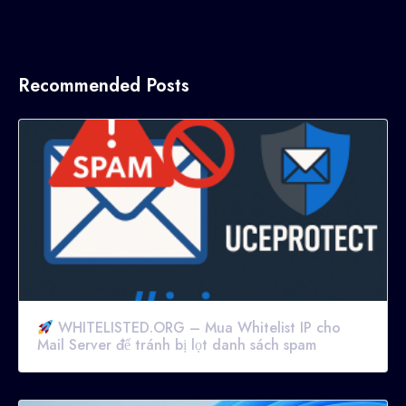
Recommended Posts
WHITELISTED.ORG – Mua Whitelist IP cho
Mail Server để tránh bị lọt danh sách spam