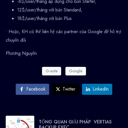
-6$/user/tháng áp dụng cho bản Starter,
12$/user/tháng với bản Standard,
18$/user/tháng với bản Plus
• Hoặc, KH có thể liên hệ các partner của Google để hỗ trợ
chuyển đổi
Phương Nguyễn
G-suite
Google
Facebook
Twitter
LinkedIn
TỔNG QUAN GIẢI PHÁP VERTIAS
BACKUP EXEC